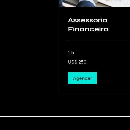
Assessoria
Financeira
1 h
250
US$ 250
Dólares
americanos
Agendar